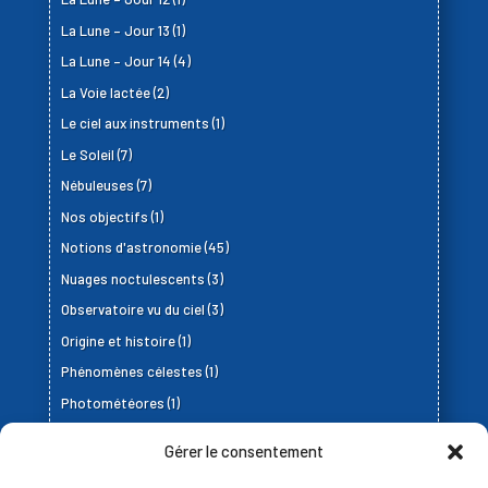
La Lune – Jour 13
(1)
La Lune – Jour 14
(4)
La Voie lactée
(2)
Le ciel aux instruments
(1)
Le Soleil
(7)
Nébuleuses
(7)
Nos objectifs
(1)
Notions d'astronomie
(45)
Nuages noctulescents
(3)
Observatoire vu du ciel
(3)
Origine et histoire
(1)
Phénomènes célestes
(1)
Photométéores
(1)
Planètes
(3)
Gérer le consentement
Satellites artificiels
(4)