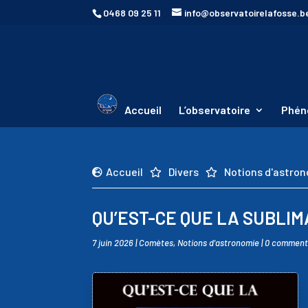
0468 09 25 11
info@observatoirelafosse.b
Accueil
L’observatoire
Phén
Accueil
Divers
Notions d'astro



QU’EST-CE QUE LA SUBLIM
7 juin 2026
|
Comètes
,
Notions d'astronomie
|
0 comment