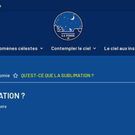
e
omènes célestes
Contempler le ciel
Le ciel aux i
nomie
QU’EST-CE QUE LA SUBLIMATION ?

ATION ?
aire