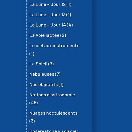
La Lune – Jour 12
(1)
La Lune – Jour 13
(1)
La Lune – Jour 14
(4)
La Voie lactée
(2)
Le ciel aux instruments
(1)
Le Soleil
(7)
Nébuleuses
(7)
Nos objectifs
(1)
Notions d'astronomie
(45)
Nuages noctulescents
(3)
Observatoire vu du ciel