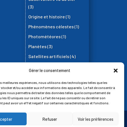
(3)
Origine et histoire
(1)
Phénomènes célestes
(1)
Photométéores
(1)
Planètes
(3)
Satellites artificiels
(4)
Station Météo
(6)
Gérer le consentement
Supernovae
(7)
es meilleures expériences, nous utilisons des technologies telles que les
 stocker et/ou accéder aux informations des appareils. Le fait de consentir à
gies nous permettra de traiter des données telles que le comportement de
 les ID uniques sur ce site. Le fait de ne pas consentir ou de retirer son
 peut avoir un effet négatif sur certaines caractéristiques et fonctions.
cepter
Refuser
Voir les préférences