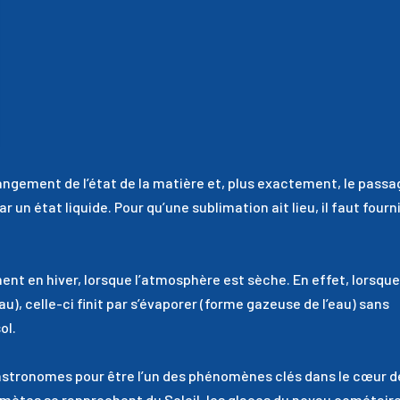
ngement de l’état de la matière et, plus exactement, le passa
ar un état liquide. Pour qu’une sublimation ait lieu, il faut fourn
t en hiver, lorsque l’atmosphère est sèche. En effet, lorsque
eau), celle-ci finit par s’évaporer (forme gazeuse de l’eau) sans
ol.
stronomes pour être l’un des phénomènes clés dans le cœur d
omètes se rapprochent du Soleil, les glaces du noyau cométair